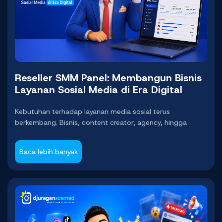
Reseller SMM Panel: Membangun Bisnis
Layanan Sosial Media di Era Digital
Kebutuhan terhadap layanan media sosial terus
berkembang. Bisnis, content creator, agency, hingga
personal brand semakin membutuhkan bantuan untuk
mengelola dan mengembangkan akun mereka di berbagai
Baca lebih banyak
platform.
Kondisi tersebut membuka peluang bisnis baru melalui
reseller SMM Panel
.
Model bisnis ini memungkinkan seseorang menjual kembali
layanan sosial media kepada pelanggan tanpa harus
membangun seluruh sistem layanan dari awal. Dengan